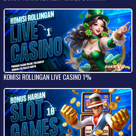
KOMISI ROLLINGAN LIVE CASINO 1%