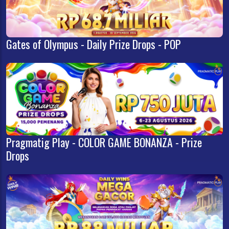
Gates of Olympus - Daily Prize Drops - POP
Pragmatig Play - COLOR GAME BONANZA - Prize
Drops