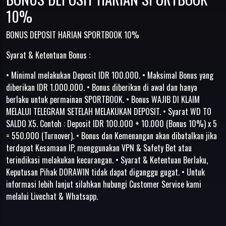
10%
BONUS DEPOSIT HARIAN SPORTBOOK 10%
Syarat & Ketentuan Bonus :
• Minimal melakukan Deposit IDR 100.000. • Maksimal Bonus yang
diberikan IDR 1.000.000. • Bonus diberikan di awal dan hanya
berlaku untuk permainan SPORTBOOK. • Bonus WAJIB DI KLAIM
MELALUI TELEGRAM SETELAH MELAKUKAN DEPOSIT. • Syarat WD TO
SALDO X5. Contoh : Deposit IDR 100.000 + 10.000 (Bonus 10%) x 5
= 550.000 (Turnover). • Bonus dan Kemenangan akan dibatalkan jika
terdapat Kesamaan IP, menggunakan VPN & Safety Bet atau
terindikasi melakukan kecurangan. • Syarat & Ketentuan Berlaku,
Keputusan Pihak DORAWIN tidak dapat diganggu gugat. • Untuk
informasi lebih lanjut silahkan hubungi Customer Service kami
melalui Livechat & Whatsapp.