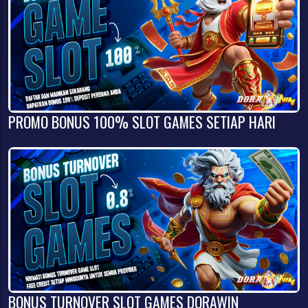
PROMO BONUS 100% SLOT GAMES SETIAP HARI
BONUS TURNOVER SLOT GAMES DORAWIN